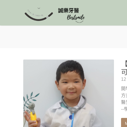
可
12
開
方
醫
-