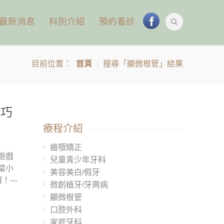
最新消息
科別介紹
預約看診
目前位置：
首頁
搜尋「顯微根管」結果
 巧
療程介紹
齒顎矯正
遊戲
兒童青少年牙科
當小
美容美白/假牙
---
微創植牙/牙周病
顯微根管
口腔外科
家庭牙科