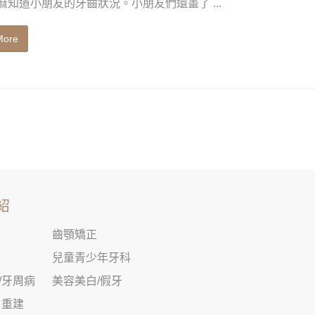
麻知道小朋友的牙齒狀況。小朋友們還畫了 ...
More
紹
齒顎矯正
兒童青少年牙科
/牙周病
美容美白/假牙
口重建