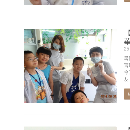
華
25
暑
習
今
友