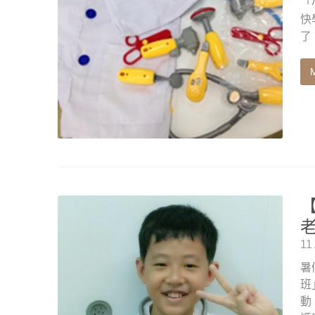
「
快
了
老
11
暑
班
動