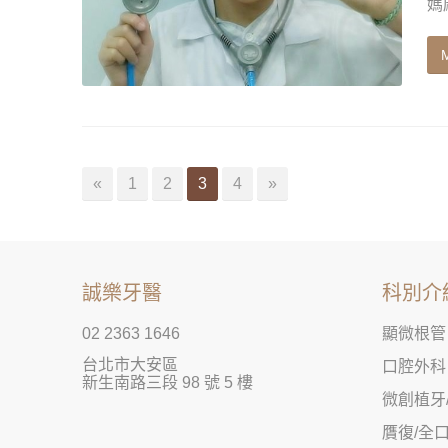
媽
«
1
2
3
4
»
誠樂牙醫
科別介
02 2363 1646
顯微根管
台北市大安區
口腔外科
新生南路三段 98 號 5 樓
微創植牙
贋復/全