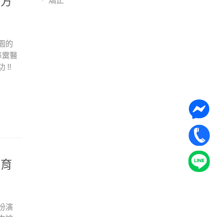
 方
矯正
園的
慈霙醫
!!
 育
扮演