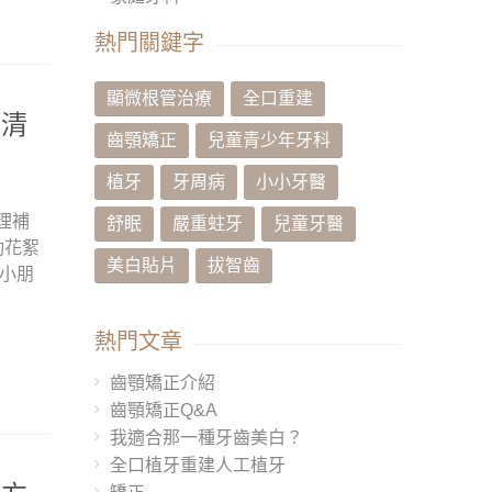
熱門關鍵字
顯微根管治療
全口重建
 清
齒顎矯正
兒童青少年牙科
植牙
牙周病
小小牙醫
理補
舒眠
嚴重蛀牙
兒童牙醫
動花絮
美白貼片
拔智齒
的小朋
熱門文章
齒顎矯正介紹
齒顎矯正Q&A
我適合那一種牙齒美白？
全口植牙重建人工植牙