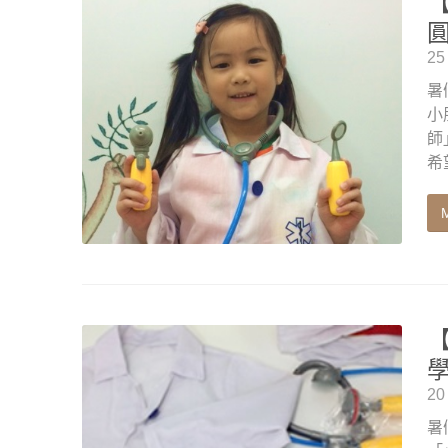
圓
25
暑
小
師
希
學
20
暑