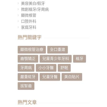
美容美白/假牙
微創植牙/牙周病
顯微根管
口腔外科
家庭牙科
熱門關鍵字
顯微根管治療
全口重建
齒顎矯正
兒童青少年牙科
植牙
牙周病
小小牙醫
舒眠
嚴重蛀牙
兒童牙醫
美白貼片
拔智齒
熱門文章