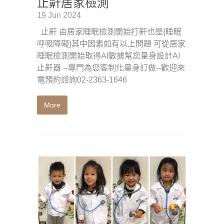
止鼾居家檢測
19 Jun 2024
止鼾 由居家睡眠檢測開始打鼾也是{睡眠
呼吸障礙}其中因素如有以上問題 可從居家
睡眠檢測開始取得AI數據幫您量身設計AI
止鼾器 --專門為您客制化量身訂做--歡迎來
電預約諮詢02-2363-1646
More