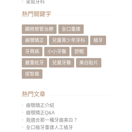
家庭牙科
熱門關鍵字
顯微根管治療
全口重建
齒顎矯正
兒童青少年牙科
植牙
牙周病
小小牙醫
舒眠
嚴重蛀牙
兒童牙醫
美白貼片
拔智齒
熱門文章
齒顎矯正介紹
齒顎矯正Q&A
我適合那一種牙齒美白？
全口植牙重建人工植牙