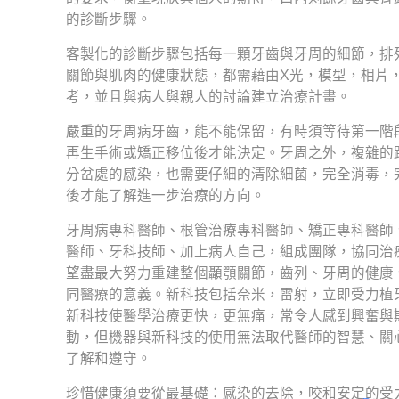
的診斷步驟。
客製化的診斷步驟包括每一顆牙齒與牙周的細節，排
關節與肌肉的健康狀態，都需藉由X光，模型，相片
考，並且與病人與親人的討論建立治療計畫。
嚴重的牙周病牙齒，能不能保留，有時須等待第一階
再生手術或矯正移位後才能決定。牙周之外，複雜的
分岔處的感染，也需要仔細的清除細菌，完全消毒，
後才能了解進一步治療的方向。
牙周病專科醫師、根管治療專科醫師、矯正專科醫師
醫師、牙科技師、加上病人自己，組成團隊，協同治
望盡最大努力重建整個顳顎關節，齒列、牙周的健康
同醫療的意義。新科技包括奈米，雷射，立即受力植
新科技使醫學治療更快，更無痛，常令人感到興奮與
動，但機器與新科技的使用無法取代醫師的智慧、關
了解和遵守。
珍惜健康須要從最基礎：感染的去除，咬和安定的受