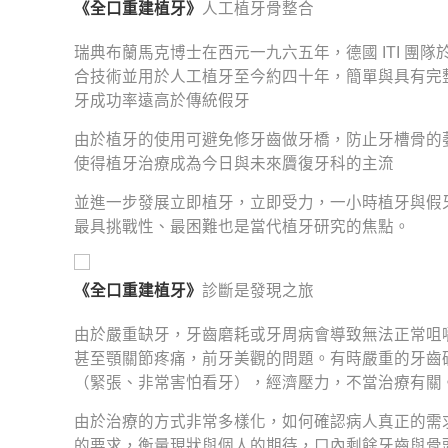
《全口重建植牙》
人工植牙骨整合
瑞典布蘭馬克博士在西元一九六五年，德國 ITI 團
合技術並用於人工植牙至今約四十年，簡單與具有完
牙成功率遠高於傳統假牙
由於植牙的使用可避免修牙齒做牙橋，防止牙槽骨的
使得植牙治療成為今日與未來贗復牙科的主流
並進一步發展立即植牙，立即受力，一小時植牙與假
最具挑戰性、最困難也是當代植牙研究的焦點。
《全口重建植牙》
診斷是發現之旅
由於嚴重缺牙，牙齒磨耗或牙周病會導致無法正常咀
甚至顎關節疼痛，前牙美觀的問題。有時嚴重的牙齒
（緊張、非常害怕看牙），經濟壓力，不當治療有關
由於治療的方式非常多樣化，如何確認病人真正的需
的要求，衡量現狀與個人的期待，口內剩餘牙齒與骨