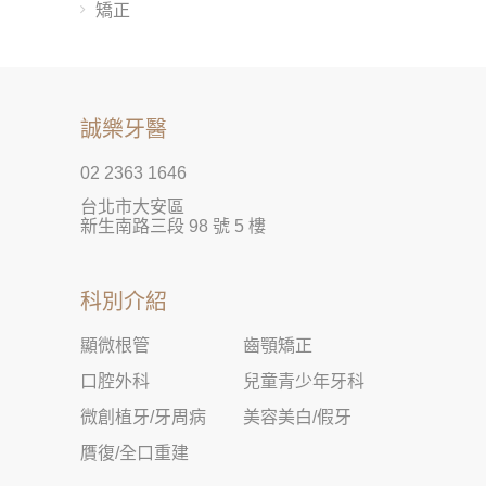
矯正
誠樂牙醫
02 2363 1646
台北市大安區
新生南路三段 98 號 5 樓
科別介紹
顯微根管
齒顎矯正
口腔外科
兒童青少年牙科
微創植牙/牙周病
美容美白/假牙
贋復/全口重建