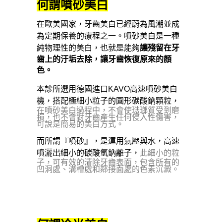
何謂噴砂美白
在歐美國家，牙齒美白已經蔚為風潮並成
為定期保養的療程之一。噴砂美白是一種
純物理性的美白，
也就是能夠
讓殘留在牙
齒上的汙垢去除，讓牙齒恢復原來的顏
色。
本診所選用德國進口KAVO高速噴砂美白
機，搭配極細小粒子的圓形碳酸鈉顆粒，
在噴砂美白過程中，不會使琺瑯質受到磨
損，也不會對牙齒產生任何侵入性傷害，
可說是簡易的美白方式。
而所謂『噴砂』，是運用氣壓與水，高速
噴灑出細小的碳酸氫鈉離子，
此細小的粒
子，可有效的清除牙齒表面，包含所有的
凹洞處、溝槽處和鄰接面處的色素沉澱。