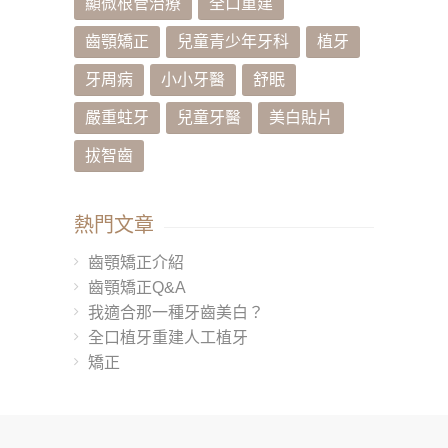
顯微根管治療
全口重建
齒顎矯正
兒童青少年牙科
植牙
牙周病
小小牙醫
舒眠
嚴重蛀牙
兒童牙醫
美白貼片
拔智齒
熱門文章
齒顎矯正介紹
齒顎矯正Q&A
我適合那一種牙齒美白？
全口植牙重建人工植牙
矯正