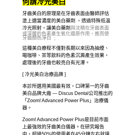
何謂冷光美白
牙齒美白的原理是在牙齒表面由醫師評估
塗上適當濃度的美白藥劑 ，透過特殊低溫
冷光照射，讓美白藥劑
與沈積在牙齒表面
或深層的色素產生氧化還原作用，進而使
牙齒顏色淨白 ﹔
這種美白療程不僅對長期以來因為抽煙、
喝咖啡、茶等飲料的色素沉澱產生效果，
處理後的牙齒也較亮白有光澤。
[ 冷光美白治療品牌 ]
本診所選用美國最有效，口碑第一的牙齒
美白品牌大廠 — Discus Dental公司推出的
「Zoom! Advanced Power Plus」治療儀
器。
Zoom! Advanced Power Plus是目前市面
上最強效的牙齒美白儀器。在研究報告
中，超過50%的使用者在45分鐘左右就達