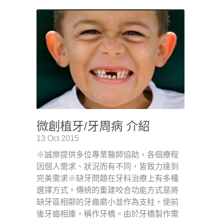
微創植牙/牙周病 介紹
13 Oct 2015
※誠樂提供多位專業醫師協助，各個療程
因個人需求、狀況而有不同，皆致力達到
完美需求※缺牙問題在牙科治療上有多種
選擇方式。傳統的重建咬合功能方式是將
缺牙區相鄰的牙齒磨小並作為支柱，使前
後牙齒相連，稱作牙橋。由於牙橋製作需