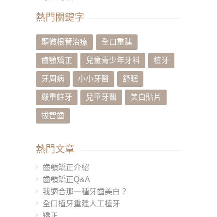
熱門關鍵字
顯微根管治療
全口重建
齒顎矯正
兒童青少年牙科
植牙
牙周病
小小牙醫
舒眠
嚴重蛀牙
兒童牙醫
美白貼片
拔智齒
熱門文章
齒顎矯正介紹
齒顎矯正Q&A
我適合那一種牙齒美白？
全口植牙重建人工植牙
矯正