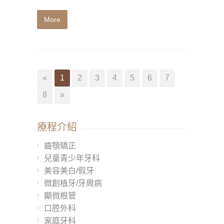
More
«
1
2
3
4
5
6
7
8
»
療程介紹
齒顎矯正
兒童青少年牙科
美容美白/假牙
微創植牙/牙周病
顯微根管
口腔外科
家庭牙科